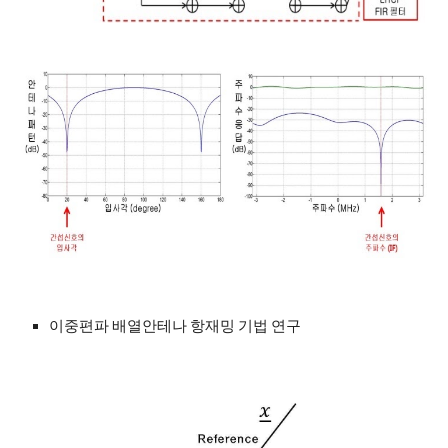
이중편파 배열안테나 항재밍 기법 연구